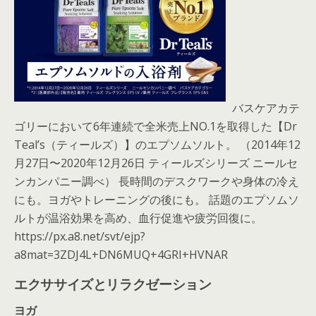
バスケアカテ
ゴリーにおいて6年連続で全米売上NO.1を取得した【Dr
Teal’s（ティールズ）】のエプソムソルト。 （2014年12
月27日〜2020年12月26日 ティールズシリーズ ニールセ
ンカンパニー調べ） 長時間のデスクワークや身体の冷え
にも。ヨガやトレーニングの後にも。 話題のエプソムソ
ルトが温浴効果を高め、血行促進や疲労回復に。
https://px.a8.net/svt/ejp?
a8mat=3ZDJ4L+DN6MUQ+4GRI+HVNAR
エクササイズとリラクゼーション
ヨガ