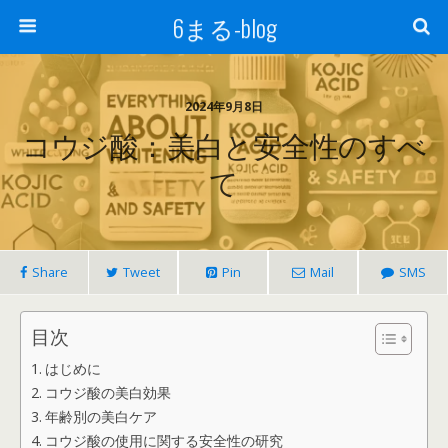
6まる-blog
2024年9月8日
コウジ酸：美白と安全性のすべ
て
Share
Tweet
Pin
Mail
SMS
目次
はじめに
コウジ酸の美白効果
年齢別の美白ケア
コウジ酸の使用に関する安全性の研究