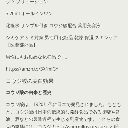
ッツ ソリューション
S 20ml オールインワン
化粧水 サンプル付き
コウジ酸配合 薬用美容液
シミケア シミ対策 男性用 化粧品 乾燥 保湿 スキンケア
【医薬部外品】
男性にもお勧めな化粧品です。
https://amzn.to/3XfmIGY
コウジ酸の美白効果
コウジ酸の由来と歴史
コウジ酸は、1920年代に日本で発見されました。もとも
と、コウジ酸は日本の伝統的な発酵食品である味噌や醤
油、酒などの製造過程で生じる副産物です。これらの食
品の発酵には、コウジカビ（Aspergillus oryzae）と呼