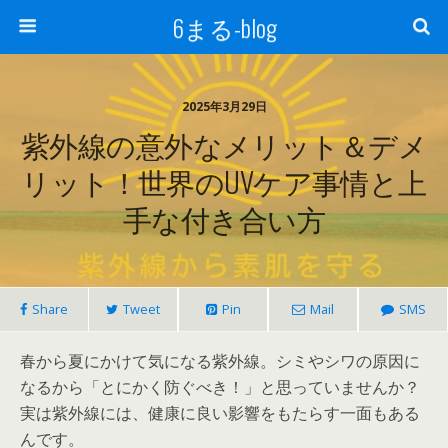
6まる-blog
2025年3月29日
紫外線の意外なメリット＆デメ
リット！世界のUVケア事情と上
手な付き合い方
Share
Tweet
Pin
Mail
SMS
春から夏にかけて気になる紫外線。シミやシワの原因に
なるから「とにかく防ぐべき！」と思っていませんか？
実は紫外線には、健康に良い影響をもたらす一面もある
んです。