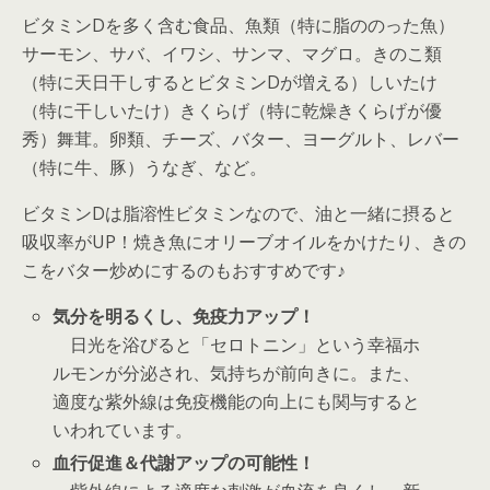
ビタミンD
を多く含む食品、魚類（特に脂ののった魚）
サーモン、サバ、イワシ、サンマ、マグロ。きのこ類
（特に天日干しするとビタミンDが増える）しいたけ
（特に干しいたけ）きくらげ（特に乾燥きくらげが優
秀）舞茸。卵類、チーズ、バター、ヨーグルト、レバー
（特に牛、豚）うなぎ、など。
ビタミンDは脂溶性ビタミンなので、油と一緒に摂ると
吸収率がUP！焼き魚にオリーブオイルをかけたり、きの
こをバター炒めにするのもおすすめです♪
気分を明るくし、免疫力アップ！
日光を浴びると
「セロトニン」
という幸福ホ
ルモンが分泌され、気持ちが前向きに。また、
適度な紫外線は免疫機能の向上にも関与すると
いわれています。
血行促進＆代謝アップの可能性！