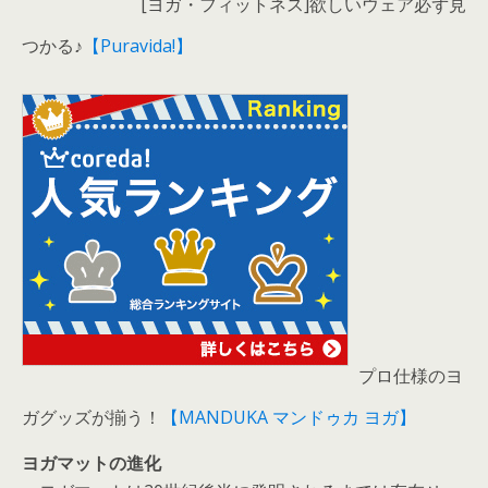
[ヨガ・フィットネス]欲しいウェア必ず見
つかる♪
【Puravida!】
プロ仕様のヨ
ガグッズが揃う！
【MANDUKA マンドゥカ ヨガ】
ヨガマットの進化